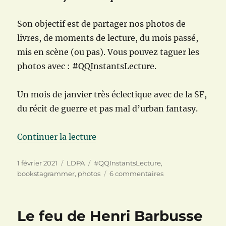
Son objectif est de partager nos photos de
livres, de moments de lecture, du mois passé,
mis en scène (ou pas). Vous pouvez taguer les
photos avec : #QQInstantsLecture.
Un mois de janvier très éclectique avec de la SF,
du récit de guerre et pas mal d’urban fantasy.
de « Quelques instants de lectur
Continuer la lecture
Publié
Catégories
Étiquettes
1 février 2021
LDPA
#QQInstantsLecture
,
le
sur
bookstagrammer
,
photos
6 commentaires
Quelques
instants
de
Le feu de Henri Barbusse
lecture
n°45