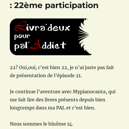
New
: 22ème participation
York
de
Martin
Millar
22? Oui,oui, c’est bien 22, je n’ai juste pas fait
de présentation de l’épisode 21.
Je continue l’aventure avec Mypianocanta, qui
me fait lire des livres présents depuis bien
longtemps dans ma PAL et c’est bien.
Nous sommes le binôme 14.