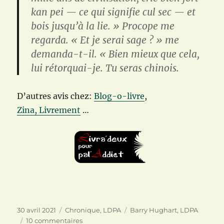
kan pei — ce qui signifie cul sec — et
bois jusqu’à la lie. » Procope me
regarda. « Et je serai sage ? » me
demanda-t-il. « Bien mieux que cela,
lui rétorquai-je. Tu seras chinois.
D’autres avis chez:
Blog-o-livre
,
Zina,
Livrement
…
Publié
Catégories
Étiquettes
30 avril 2021
Chronique
,
LDPA
Barry Hughart
,
LDPA
le
sur
10 commentaires