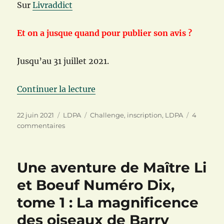
Sur
Livraddict
Et on a jusque quand pour publier son avis ?
Jusqu’au 31 juillet 2021.
de « Livra’deux pour palAddict :
Continuer la lecture
Publié
Catégories
Étiquettes
22 juin 2021
LDPA
Challenge
,
inscription
,
LDPA
4
le
sur
commentaires
Livra’deux
pour
palAddict
Une aventure de Maître Li
:
22ème
et Boeuf Numéro Dix,
participation
tome 1 : La magnificence
des oiseaux de Barry