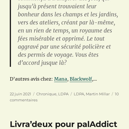
jusqu’à présent trouvaient leur
bonheur dans les champs et les jardins,
vers des ateliers, créant par là-même,
en un rien de temps, un royaume des
fées misérable et opprimé. Le tout
aggravé par une sécurité policière et
des permis de voyage. Vous êtes
d’accord jusque là?
D’autres avis chez:
Mana
,
Blackwolf
,…
Publié
Catégories
Étiquettes
22 juin 2021
Chronique
,
LDPA
LDPA
,
Martin Millar
10
le
sur
commentaires
Les
petites
fées
Livra’deux pour palAddict
de