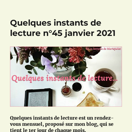
Une
aventure
de
Quelques instants de
Maître
Li
lecture n°45 janvier 2021
et
Boeuf
Numéro
Dix,
tome
1
:
La
magnificence
des
oiseaux
de
Barry
Hughart
Quelques instants de lecture est un rendez-
[LDPA]
vous mensuel, proposé sur mon blog, qui se
tient le 1er jour de chaque mois.