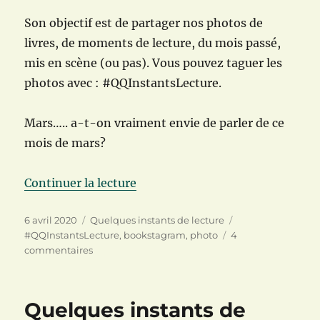
Son objectif est de partager nos photos de
livres, de moments de lecture, du mois passé,
mis en scène (ou pas). Vous pouvez taguer les
photos avec : #QQInstantsLecture.
Mars….. a-t-on vraiment envie de parler de ce
mois de mars?
de « Quelques instants de lectur
Continuer la lecture
Publié
Catégories
Étiquettes
6 avril 2020
Quelques instants de lecture
le
#QQInstantsLecture
,
bookstagram
,
photo
4
sur
commentaires
Quelques
instants
de
Quelques instants de
lecture