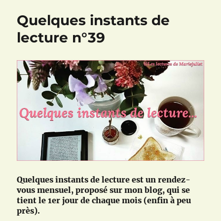
de
Quelques instants de
lecture
n°42
lecture n°39
été
2020
(juin,
juillet,
août)
Quelques instants de lecture est un rendez-
vous mensuel, proposé sur mon blog, qui se
tient le 1er jour de chaque mois (enfin à peu
près).