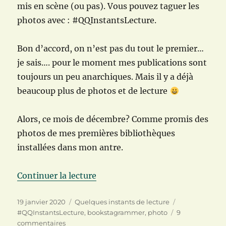
mis en scène (ou pas). Vous pouvez taguer les
photos avec : #QQInstantsLecture.
Bon d’accord, on n’est pas du tout le premier…
je sais…. pour le moment mes publications sont
toujours un peu anarchiques. Mais il y a déjà
beaucoup plus de photos et de lecture
Alors, ce mois de décembre? Comme promis des
photos de mes premières bibliothèques
installées dans mon antre.
de « Quelques instants de lectur
Continuer la lecture
Publié
Catégories
Étiquettes
19 janvier 2020
Quelques instants de lecture
le
#QQInstantsLecture
,
bookstagrammer
,
photo
9
sur
commentaires