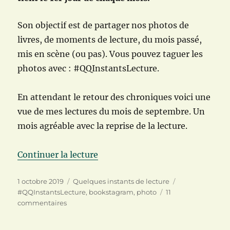
Son objectif est de partager nos photos de
livres, de moments de lecture, du mois passé,
mis en scène (ou pas). Vous pouvez taguer les
photos avec : #QQInstantsLecture.
En attendant le retour des chroniques voici une
vue de mes lectures du mois de septembre. Un
mois agréable avec la reprise de la lecture.
de « Quelques instants de lectur
Continuer la lecture
Publié
Catégories
Étiquettes
1 octobre 2019
Quelques instants de lecture
le
#QQInstantsLecture
,
bookstagram
,
photo
11
sur
commentaires
Quelques
instants