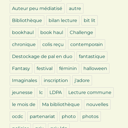
Auteur peu médiatisé
autre
Bibliothèque
bilan lecture
bit lit
bookhaul
book haul
Challenge
chronique
colis reçu
contemporain
Destockage de pal en duo
fantastique
Fantasy
festival
féminin
halloween
Imaginales
inscription
j'adore
jeunesse
lc
LDPA
Lecture commune
le mois de
Ma bibliothèque
nouvelles
ocdc
partenariat
photo
photos