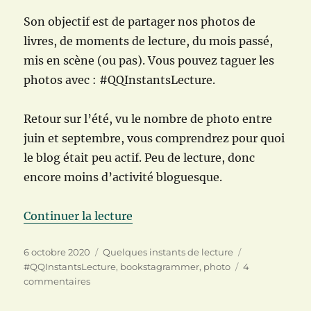
Son objectif est de partager nos photos de
livres, de moments de lecture, du mois passé,
mis en scène (ou pas). Vous pouvez taguer les
photos avec : #QQInstantsLecture.
Retour sur l’été, vu le nombre de photo entre
juin et septembre, vous comprendrez pour quoi
le blog était peu actif. Peu de lecture, donc
encore moins d’activité bloguesque.
de « Quelques instants de lecture
Continuer la lecture
Publié
Catégories
Étiquettes
6 octobre 2020
Quelques instants de lecture
le
#QQInstantsLecture
,
bookstagrammer
,
photo
4
sur
commentaires
Quelques
instants