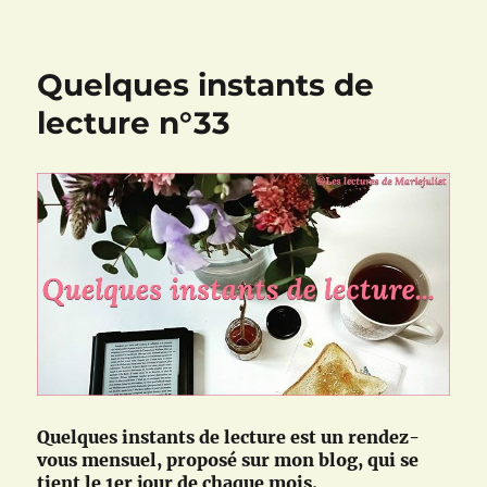
Quelques
instants
de
Quelques instants de
lecture
n°36
lecture n°33
Quelques instants de lecture est un rendez-
vous mensuel, proposé sur mon blog, qui se
tient le 1er jour de chaque mois.