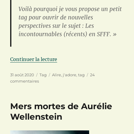
Voilà pourquoi je vous propose un petit
tag pour ouvrir de nouvelles
perspectives sur le sujet :
Les
incontournables (récents) en SFFF
. »
de « [TAG] Les incontournables 
Continuer la lecture
Publié
Catégories
Étiquettes
31 août 2020
Tag
Alire
,
j'adore
,
tag
24
le
sur
commentaires
[TAG]
Les
incontournables
Mers mortes de Aurélie
(récents)
en
Wellenstein
SFFF