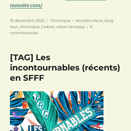
monsite.com/
Publié
Catégories
Étiquettes
16 décembre 2020
Chronique
Annette Marie
,
blog
le
tour
,
chronique
,
j'adore
,
urban fanatasy
6
sur
commentaires
[BLOG
TOUR]
Tori
[TAG] Les
Dawson,
tome
incontournables (récents)
1
en SFFF
:
Trois
mages
et
une
margarita
de
Annette
Marie