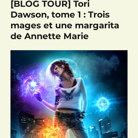
[BLOG TOUR] Tori
Emmanuel
Chastellière
Dawson, tome 1 : Trois
mages et une margarita
de Annette Marie