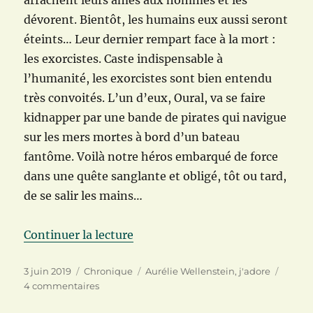
dévorent. Bientôt, les humains eux aussi seront
éteints… Leur dernier rempart face à la mort :
les exorcistes. Caste indispensable à
l’humanité, les exorcistes sont bien entendu
très convoités. L’un d’eux, Oural, va se faire
kidnapper par une bande de pirates qui navigue
sur les mers mortes à bord d’un bateau
fantôme. Voilà notre héros embarqué de force
dans une quête sanglante et obligé, tôt ou tard,
de se salir les mains…
de « Mers mortes de Aurélie Wel
Continuer la lecture
Publié
Catégories
Étiquettes
3 juin 2019
Chronique
Aurélie Wellenstein
,
j'adore
le
sur
4 commentaires
Mers