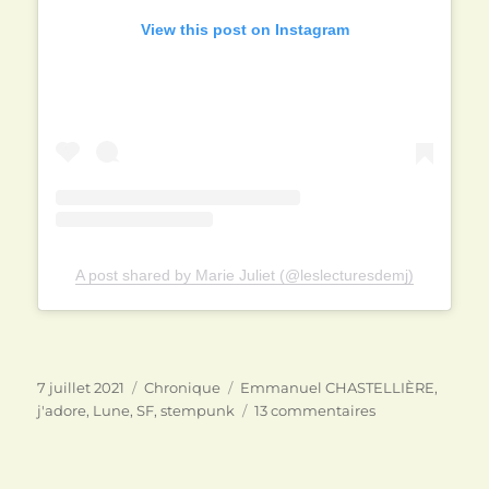
View this post on Instagram
A post shared by Marie Juliet (@leslecturesdemj)
Publié
Catégories
Étiquettes
7 juillet 2021
Chronique
Emmanuel CHASTELLIÈRE
,
le
sur
j'adore
,
Lune
,
SF
,
stempunk
13 commentaires
Célestopol
1922
de