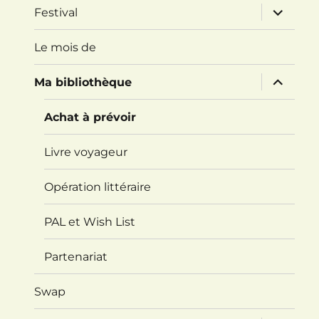
ouvrir
Festival
le
sous-
menu
Le mois de
ouvrir
Ma bibliothèque
le
sous-
menu
Achat à prévoir
Livre voyageur
Opération littéraire
PAL et Wish List
Partenariat
Swap