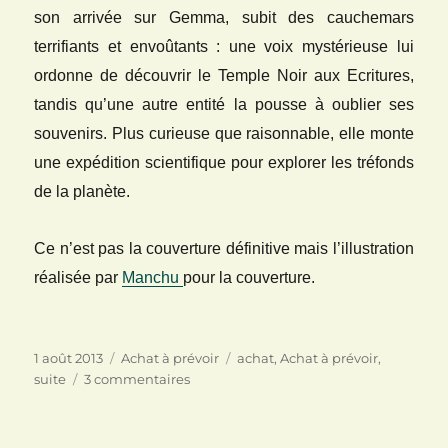
son arrivée sur Gemma, subit des cauchemars
terrifiants et envoûtants : une voix mystérieuse lui
ordonne de découvrir le Temple Noir aux Ecritures,
tandis qu’une autre entité la pousse à oublier ses
souvenirs. Plus curieuse que raisonnable, elle monte
une expédition scientifique pour explorer les tréfonds
de la planète.
Ce n’est pas la couverture définitive mais l’illustration
réalisée par
Manchu
pour la couverture.
Publié
Catégories
Étiquettes
1 août 2013
Achat à prévoir
achat
,
Achat à prévoir
,
le
sur
suite
3 commentaires
La
suite!
La