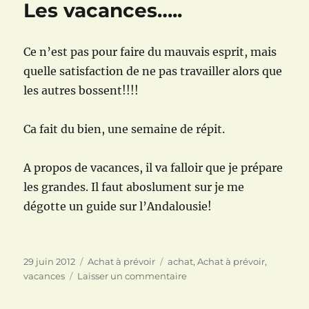
Les vacances…..
suite!
La
suite!!!
Ce n’est pas pour faire du mauvais esprit, mais
quelle satisfaction de ne pas travailler alors que
les autres bossent!!!!
Ca fait du bien, une semaine de répit.
A propos de vacances, il va falloir que je prépare
les grandes. Il faut aboslument sur je me
dégotte un guide sur l’Andalousie!
Publié
Catégories
Étiquettes
29 juin 2012
Achat à prévoir
achat
,
Achat à prévoir
,
le
sur
vacances
Laisser un commentaire
Les
vacances…..