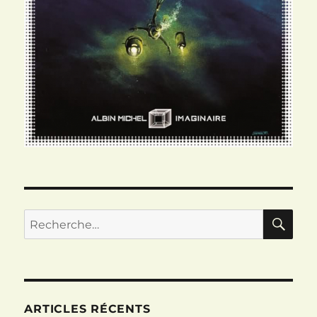
RE
Recherche
pour :
ARTICLES RÉCENTS