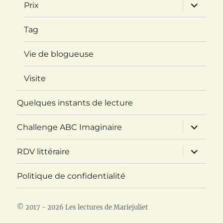
ouvrir
Prix
le
sous-
menu
Tag
Vie de blogueuse
Visite
Quelques instants de lecture
ouvrir
Challenge ABC Imaginaire
le
sous-
menu
ouvrir
RDV littéraire
le
sous-
menu
Politique de confidentialité
© 2017 - 2026 Les lectures de Mariejuliet