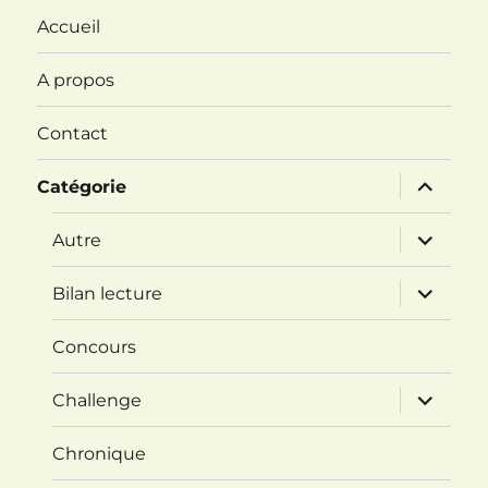
Accueil
A propos
Contact
ouvrir
Catégorie
le
sous-
menu
ouvrir
Autre
le
sous-
menu
ouvrir
Bilan lecture
le
sous-
menu
Concours
ouvrir
Challenge
le
sous-
menu
Chronique