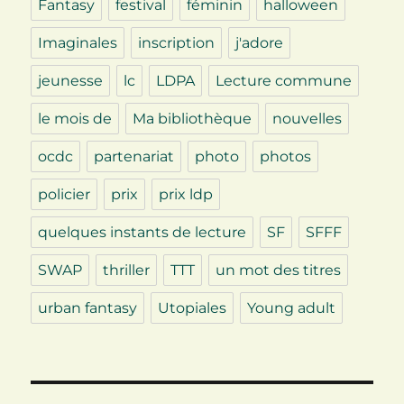
Fantasy
festival
féminin
halloween
Imaginales
inscription
j'adore
jeunesse
lc
LDPA
Lecture commune
le mois de
Ma bibliothèque
nouvelles
ocdc
partenariat
photo
photos
policier
prix
prix ldp
quelques instants de lecture
SF
SFFF
SWAP
thriller
TTT
un mot des titres
urban fantasy
Utopiales
Young adult