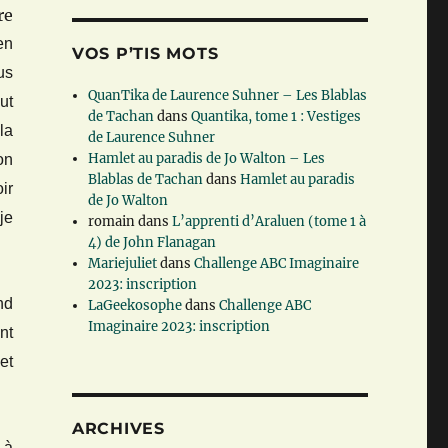
re
en
VOS P’TIS MOTS
us
QuanTika de Laurence Suhner – Les Blablas
ut
de Tachan
dans
Quantika, tome 1 : Vestiges
la
de Laurence Suhner
Hamlet au paradis de Jo Walton – Les
on
Blablas de Tachan
dans
Hamlet au paradis
ir
de Jo Walton
je
romain
dans
L’apprenti d’Araluen (tome 1 à
4) de John Flanagan
Mariejuliet
dans
Challenge ABC Imaginaire
2023: inscription
nd
LaGeekosophe
dans
Challenge ABC
Imaginaire 2023: inscription
nt
et
ARCHIVES
 à