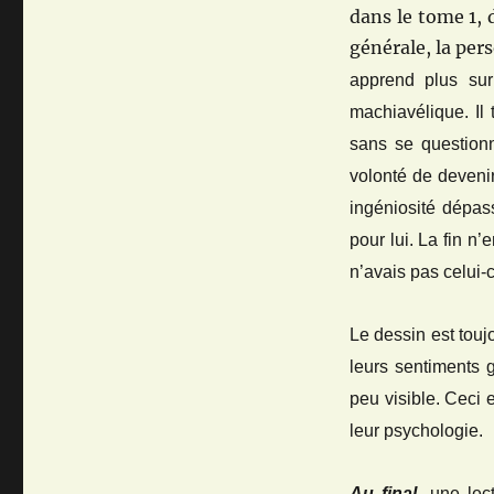
dans le tome 1, 
générale, la per
apprend plus sur
machiavélique. Il 
sans se questionn
volonté de devenir
ingéniosité dépas
pour lui. La fin n’
n’avais pas celui-c
Le dessin est touj
leurs sentiments g
peu visible. Ceci 
leur psychologie.
Au final,
une lec