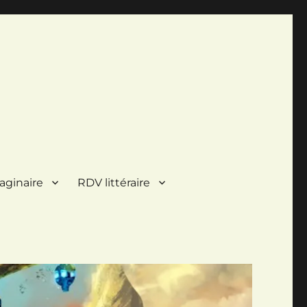
aginaire
RDV littéraire