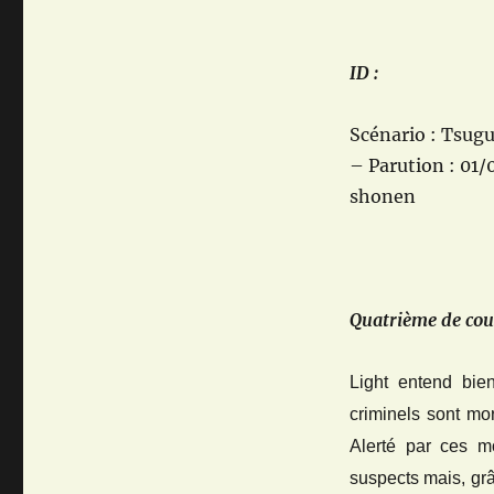
ID :
Scénario : Tsug
– Parution : 01/
shonen
Quatrième de cou
Light entend bi
criminels sont mo
Alerté par ces mo
suspects mais, gr