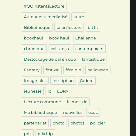
#QQInstantsLecture
Auteur peu médiatisé
autre
Bibliothèque
bilan lecture
bit lit
bookhaul
book haul
Challenge
chronique
colis reçu
contemporain
Destockage de pal en duo
fantastique
Fantasy
festival
féminin
halloween
Imaginales
inscription
j'adore
jeunesse
lc
LDPA
Lecture commune
le mois de
Ma bibliothèque
nouvelles
ocdc
partenariat
photo
photos
policier
prix
prix ldp