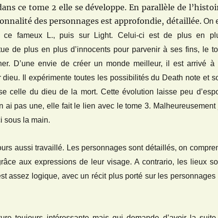
dans ce tome 2 elle se développe. En parallèle de l’histoi
sonnalité des personnages est approfondie, détaillée.
On 
 ce fameux L., puis sur Light. Celui-ci est de plus en pl
tue de plus en plus d’innocents pour parvenir à ses fins, le to
er. D’une envie de créer un monde meilleur, il est arrivé à 
 dieu. Il expérimente toutes les possibilités du Death note et s
se celle du dieu de la mort. Cette évolution laisse peu d’espo
en ai pas une, elle fait le lien avec le tome 3. Malheureusement 
i sous la main.
ours aussi travaillé. Les personnages sont détaillés, on compre
râce aux expressions de leur visage. A contrario, les lieux so
est assez logique, avec un récit plus porté sur les personnages 
ture toujours intéressante mais qui demande d’avoir la suite