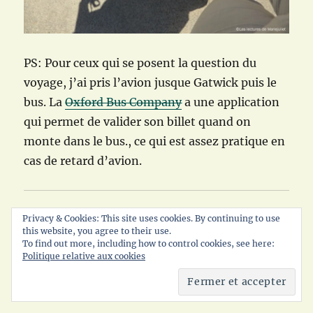
PS: Pour ceux qui se posent la question du
voyage, j’ai pris l’avion jusque Gatwick puis le
bus. La
Oxford Bus Company
a une application
qui permet de valider son billet quand on
monte dans le bus., ce qui est assez pratique en
cas de retard d’avion.
Partager :
Privacy & Cookies: This site uses cookies. By continuing to use
this website, you agree to their use.
C
C
C
To find out more, including how to control cookies, see here:
l
l
l
Politique relative aux cookies
i
i
i
q
q
q
u
u
u
e
e
e
z
z
z
p
p
p
o
o
o