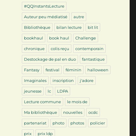
#QQInstantsLecture
Auteur peu médiatisé
autre
Bibliothèque
bilan lecture
bit lit
bookhaul
book haul
Challenge
chronique
colis reçu
contemporain
Destockage de pal en duo
fantastique
Fantasy
festival
féminin
halloween
Imaginales
inscription
j'adore
jeunesse
lc
LDPA
Lecture commune
le mois de
Ma bibliothèque
nouvelles
ocdc
partenariat
photo
photos
policier
prix
prix ldp