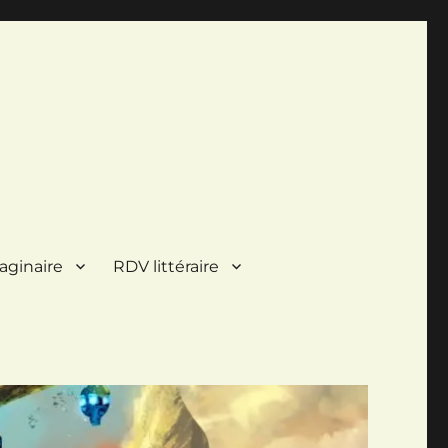
aginaire
RDV littéraire