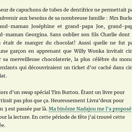
seur de capuchons de tubes de dentifrice ne permettait p
subvenir aux besoins de sa nombreuse famille : Mrs Buck
rand-maman Joséphine et grand-papa Joe, grand-pa
d-maman Georgina. Sans oublier son fils Charlie dont 
u était de manger du chocolat! Aussi quelle ne fut p
une garçon en apprenant que Willy Wonka invitait ci
er sa merveilleuse chocolaterie, la plus célèbre du mon
 enfants qui découvriraient un ticket d’or caché dans ci
at.
e lors d’un swap spécial Tim Burton. Étant un livre pour
ttirait pas plus que ça. Heureusement Livra’deux pour
n 3 est passée par là.
Ma binôme Nadajou me l’a proposé
pour la lecture. En cette période de fête j’ai trouvé cette
ée.