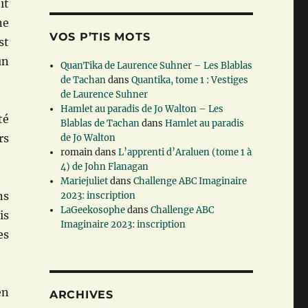
it
ne
VOS P’TIS MOTS
st
un
QuanTika de Laurence Suhner – Les Blablas
de Tachan
dans
Quantika, tome 1 : Vestiges
de Laurence Suhner
Hamlet au paradis de Jo Walton – Les
té
Blablas de Tachan
dans
Hamlet au paradis
rs
de Jo Walton
romain
dans
L’apprenti d’Araluen (tome 1 à
4) de John Flanagan
Mariejuliet
dans
Challenge ABC Imaginaire
ns
2023: inscription
LaGeekosophe
dans
Challenge ABC
is
Imaginaire 2023: inscription
es
en
ARCHIVES