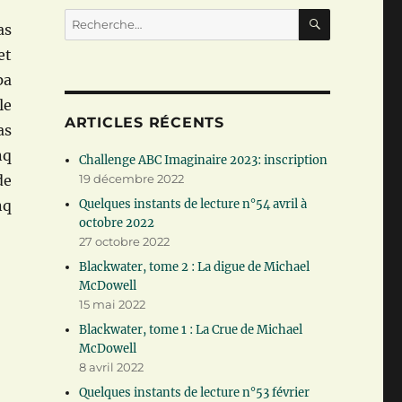
RECHERC
Recherche
as
pour :
et
pa
le
ARTICLES RÉCENTS
as
nq
Challenge ABC Imaginaire 2023: inscription
de
19 décembre 2022
nq
Quelques instants de lecture n°54 avril à
octobre 2022
27 octobre 2022
Blackwater, tome 2 : La digue de Michael
McDowell
15 mai 2022
Blackwater, tome 1 : La Crue de Michael
McDowell
8 avril 2022
Quelques instants de lecture n°53 février