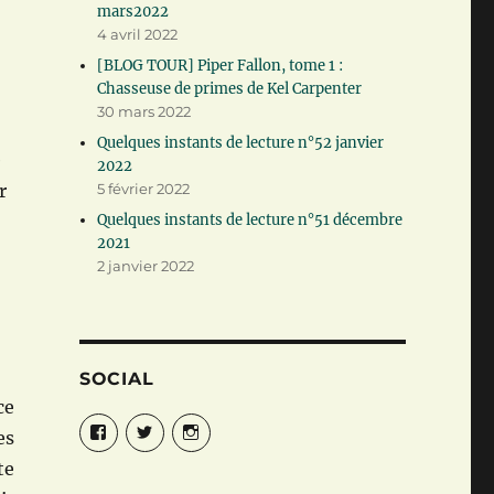
mars2022
4 avril 2022
[BLOG TOUR] Piper Fallon, tome 1 :
Chasseuse de primes de Kel Carpenter
30 mars 2022
Quelques instants de lecture n°52 janvier
e
2022
r
5 février 2022
Quelques instants de lecture n°51 décembre
2021
2 janvier 2022
SOCIAL
ce
Facebook
Twitter
Instagram
es
te