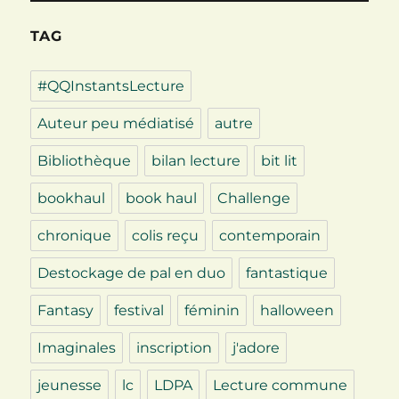
TAG
#QQInstantsLecture
Auteur peu médiatisé
autre
Bibliothèque
bilan lecture
bit lit
bookhaul
book haul
Challenge
chronique
colis reçu
contemporain
Destockage de pal en duo
fantastique
Fantasy
festival
féminin
halloween
Imaginales
inscription
j'adore
jeunesse
lc
LDPA
Lecture commune