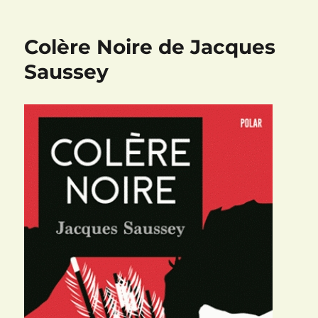
Du
sang
sur
Colère Noire de Jacques
le
sable
Saussey
de
Robert
Karjel