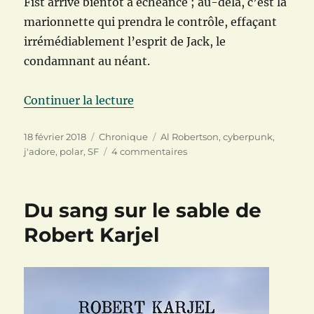
Fist arrive bientôt à échéance ; au-delà, c’est la
marionnette qui prendra le contrôle, effaçant
irrémédiablement l’esprit de Jack, le
condamnant au néant.
de « Station : La chute de Al Ro
Continuer la lecture
Publié
Catégories
Étiquettes
18 février 2018
Chronique
Al Robertson
,
cyberpunk
,
le
sur
j'adore
,
polar
,
SF
4 commentaires
Station
:
La
Du sang sur le sable de
chute
de
Robert Karjel
Al
Robertson