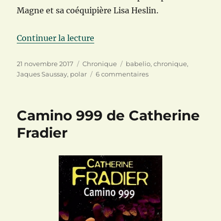
Magne et sa coéquipière Lisa Heslin.
de « Colère Noire de Jacques Sau
Continuer la lecture
Publié
Catégories
Étiquettes
21 novembre 2017
Chronique
babelio
,
chronique
,
le
sur
Jaques Saussay
,
polar
6 commentaires
Colère
Noire
de
Camino 999 de Catherine
Jacques
Saussey
Fradier