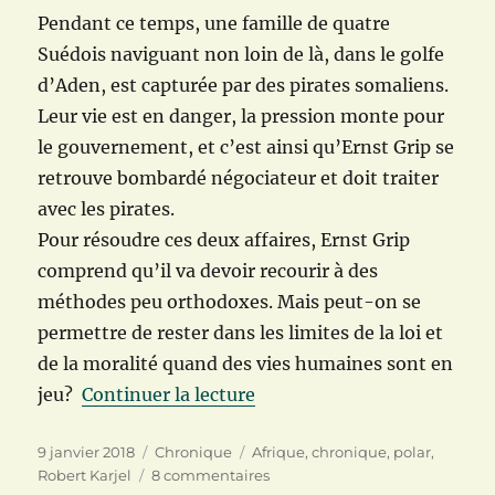
Pendant ce temps, une famille de quatre
Suédois naviguant non loin de là, dans le golfe
d’Aden, est capturée par des pirates somaliens.
Leur vie est en danger, la pression monte pour
le gouvernement, et c’est ainsi qu’Ernst Grip se
retrouve bombardé négociateur et doit traiter
avec les pirates.
Pour résoudre ces deux affaires, Ernst Grip
comprend qu’il va devoir recourir à des
méthodes peu orthodoxes. Mais peut-on se
permettre de rester dans les limites de la loi et
de la moralité quand des vies humaines sont en
de « Du sang sur le sable de
jeu?
Continuer la lecture
Publié
Catégories
Étiquettes
9 janvier 2018
Chronique
Afrique
,
chronique
,
polar
,
le
sur
Robert Karjel
8 commentaires