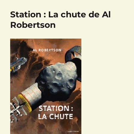
de
la
Station : La chute de Al
Lune,
tome
Robertson
3
:
Blues
pour
Irontown
de
John
Varley