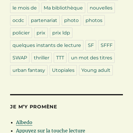
le mois de
Ma bibliothèque
nouvelles
ocdc
partenariat
photo
photos
policier
prix
prix ldp
quelques instants de lecture
SF
SFFF
SWAP
thriller
TTT
un mot des titres
urban fantasy
Utopiales
Young adult
JE M’Y PROMÈNE
Albedo
Appuyez sur la touche lecture