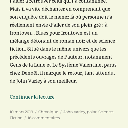
l’aider à retrouver celui qui l’a contaminée.
Mais il va vite déchanter en comprenant que
son enquête doit le mener là où personne n’a
réellement envie d’aller de son plein gré : à
Irontown… Blues pour Irontown est un
mélange détonant de roman noir et de science-
fiction. Situé dans le même univers que les
précédents ouvrages de l’auteur, notamment
Gens de la Lune et Le Système Valentine, parus
chez Denoël, il marque le retour, tant attendu,
de John Varley à son meilleur.
de « Gens de la Lune, tome 3 : B
Continuer la lecture
Publié
Catégories
Étiquettes
10 mars 2019
Chronique
John Varley
,
polar
,
Science-
le
sur
Fiction
16 commentaires
Gens