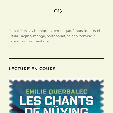
n°23
Publié
Catégories
Étiquettes
21 mai 2014
Chronique
chronique
,
fantastique
,
Issei
le
Eifuku
,
Kojino
,
manga
,
partenariat
,
seinen
,
zombie
sur
Laisser un commentaire
Evil
eater
Tome
1
Issei
LECTURE EN COURS
Eifuku,
Kojino