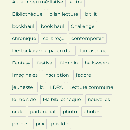
Auteur peu médiatisé
autre
Bibliothèque
bilan lecture
bit lit
bookhaul
book haul
Challenge
chronique
colis reçu
contemporain
Destockage de pal en duo
fantastique
Fantasy
festival
féminin
halloween
Imaginales
inscription
j'adore
jeunesse
lc
LDPA
Lecture commune
le mois de
Ma bibliothèque
nouvelles
ocdc
partenariat
photo
photos
policier
prix
prix ldp