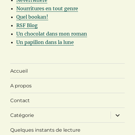
Nevertwhere
Nourritures en tout genre
Quel bookan!
RSF Blog
Un chocolat dans mon roman
Un papillon dans la lune
Accueil
A propos
Contact
ouvrir
Catégorie
le
sous-
menu
Quelques instants de lecture