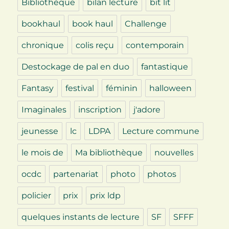
Bibliothèque
bilan lecture
bit lit
bookhaul
book haul
Challenge
chronique
colis reçu
contemporain
Destockage de pal en duo
fantastique
Fantasy
festival
féminin
halloween
Imaginales
inscription
j'adore
jeunesse
lc
LDPA
Lecture commune
le mois de
Ma bibliothèque
nouvelles
ocdc
partenariat
photo
photos
policier
prix
prix ldp
quelques instants de lecture
SF
SFFF