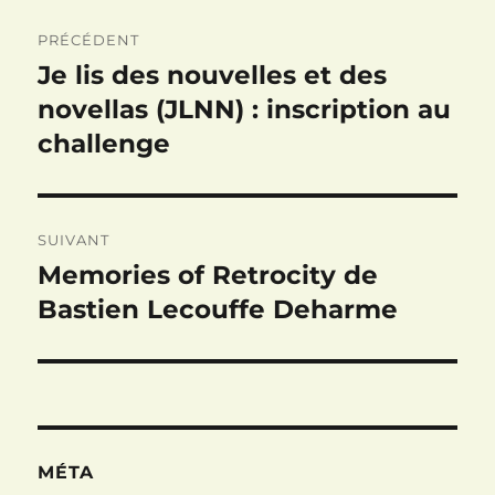
Navigation
PRÉCÉDENT
de
Je lis des nouvelles et des
Publication
précédente :
novellas (JLNN) : inscription au
l’article
challenge
SUIVANT
Memories of Retrocity de
Publication
suivante :
Bastien Lecouffe Deharme
MÉTA