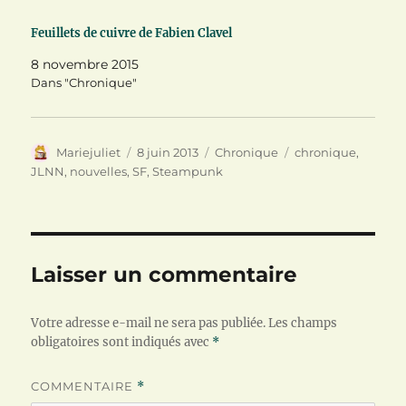
n
u
s
e
n
u
n
e
n
Feuillets de cuivre de Fabien Clavel
o
n
e
u
o
n
8 novembre 2015
v
u
o
e
v
u
Dans "Chronique"
l
e
v
l
l
e
e
l
l
f
e
l
e
f
e
n
e
f
Auteur
Publié
Catégories
Étiquettes
Mariejuliet
8 juin 2013
Chronique
chronique
,
ê
n
e
le
JLNN
,
nouvelles
,
SF
,
Steampunk
t
ê
n
r
t
ê
e
r
t
)
e
r
)
e
)
Laisser un commentaire
Votre adresse e-mail ne sera pas publiée.
Les champs
obligatoires sont indiqués avec
*
COMMENTAIRE
*