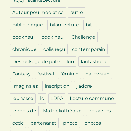
#QQInstantsLecture
Auteur peu médiatisé
autre
Bibliothèque
bilan lecture
bit lit
bookhaul
book haul
Challenge
chronique
colis reçu
contemporain
Destockage de pal en duo
fantastique
Fantasy
festival
féminin
halloween
Imaginales
inscription
j'adore
jeunesse
lc
LDPA
Lecture commune
le mois de
Ma bibliothèque
nouvelles
ocdc
partenariat
photo
photos