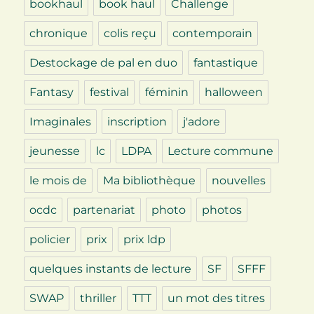
bookhaul
book haul
Challenge
chronique
colis reçu
contemporain
Destockage de pal en duo
fantastique
Fantasy
festival
féminin
halloween
Imaginales
inscription
j'adore
jeunesse
lc
LDPA
Lecture commune
le mois de
Ma bibliothèque
nouvelles
ocdc
partenariat
photo
photos
policier
prix
prix ldp
quelques instants de lecture
SF
SFFF
SWAP
thriller
TTT
un mot des titres