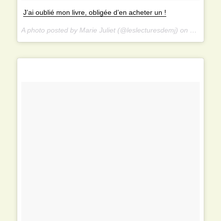
J’ai oublié mon livre, obligée d’en acheter un !
A photo posted by Marie Juliet (@leslecturesdemj) on Nov 4, 2014 at 6:58am PST