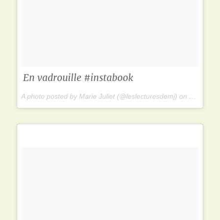
En vadrouille #instabook
A photo posted by Marie Juliet (@leslecturesdemj) on Dec 28, 2014 at 4:04am PST