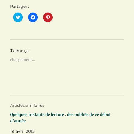
Partager :
C
C
C
l
l
l
i
i
i
q
q
q
u
u
u
e
e
e
z
z
z
p
p
p
o
o
o
J’aime ça :
u
u
u
r
r
r
p
p
p
chargement…
a
a
a
r
r
r
t
t
t
a
a
a
g
g
g
e
e
e
r
r
r
s
s
s
u
u
u
r
r
r
T
F
P
Articles similaires
w
a
i
i
c
n
t
e
t
Quelques instants de lecture : des oubliés de ce début
t
b
e
d’année
e
o
r
r
o
e
(
k
s
19 avril 2015
o
(
t