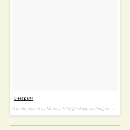
C’est parti!
A photo posted by Marie Juliet (@leslecturesdemj) on Sep 26, 2014 at 9:46am PDT