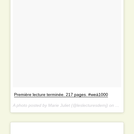
Première lecture terminée. 217 pages. #weá1000
A photo posted by Marie Juliet (@leslecturesdemj) on Dec 13, 2014 at 6:35am PST