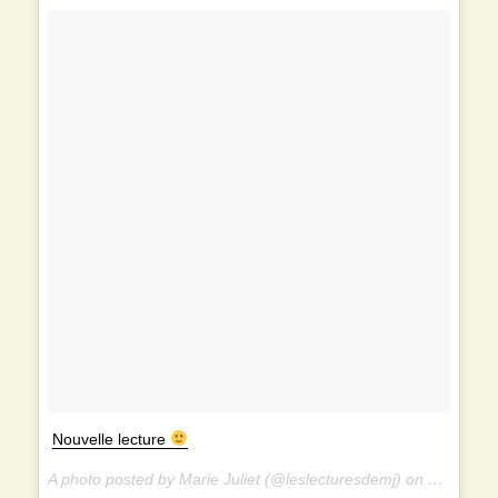
Nouvelle lecture
A photo posted by Marie Juliet (@leslecturesdemj) on Nov 21, 2014 at 12:53pm PST