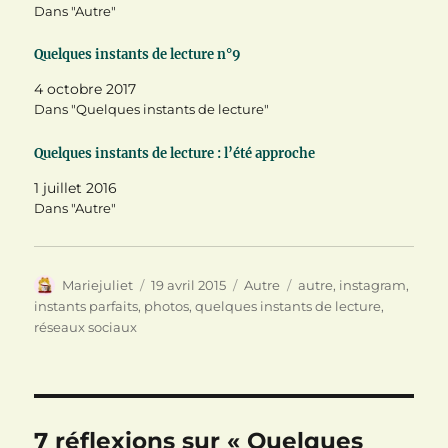
u
o
(
Dans "Autre"
v
u
o
r
v
u
e
r
v
Quelques instants de lecture n°9
d
e
r
a
d
e
n
a
d
4 octobre 2017
s
n
a
Dans "Quelques instants de lecture"
u
s
n
n
u
s
e
n
u
n
e
n
Quelques instants de lecture : l’été approche
o
n
e
u
o
n
1 juillet 2016
v
u
o
e
v
u
Dans "Autre"
l
e
v
l
l
e
e
l
l
f
e
l
e
f
e
n
e
f
Auteur
Publié
Catégories
Étiquettes
Mariejuliet
19 avril 2015
Autre
autre
,
instagram
,
ê
n
e
le
instants parfaits
,
photos
,
quelques instants de lecture
,
t
ê
n
r
t
ê
réseaux sociaux
e
r
t
)
e
r
)
e
)
7 réflexions sur « Quelques