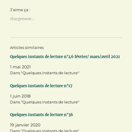
p
p
p
o
o
o
J’aime ça :
u
u
u
r
r
r
p
p
p
chargement…
a
a
a
r
r
r
t
t
t
a
a
a
g
g
g
e
e
e
r
r
r
Articles similaires
s
s
s
u
u
u
r
r
r
Quelques instants de lecture n°46 février/ mars/avril 2021
T
F
P
w
a
i
1 mai 2021
i
c
n
t
e
t
Dans "Quelques instants de lecture"
t
b
e
e
o
r
r
o
e
Quelques instants de lecture n°17
(
k
s
o
(
t
u
o
(
1 juin 2018
v
u
o
Dans "Quelques instants de lecture"
r
v
u
e
r
v
d
e
r
a
d
e
Quelques instants de lecture n°36
n
a
d
s
n
a
19 janvier 2020
u
s
n
n
u
s
Dans "Quelques instants de lecture"