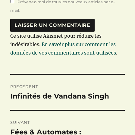
Prévenez-moi de tous les nouveaux articles par e-
mail.
Ce site utilise Akismet pour réduire les
indésirables.
En savoir plus sur comment les
données de vos commentaires sont utilisées
.
Navigation
PRÉCÉDENT
de
Infinités de Vandana Singh
Publication
précédente :
l’article
SUIVANT
Fées & Automates :
Publication