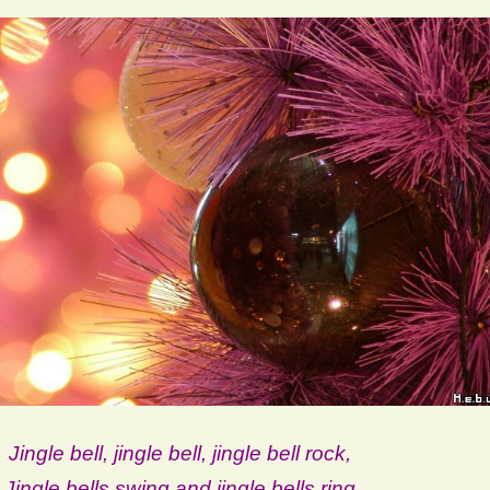
Jingle bell, jingle bell, jingle bell rock,
Jingle bells swing and jingle bells ring