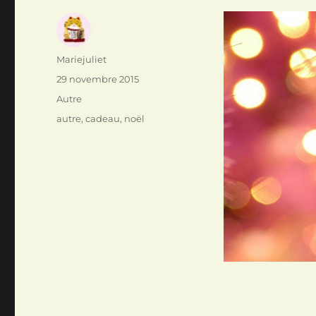
Auteur
Mariejuliet
Publié
29 novembre 2015
le
Catégories
Autre
Étiquettes
autre
,
cadeau
,
noël