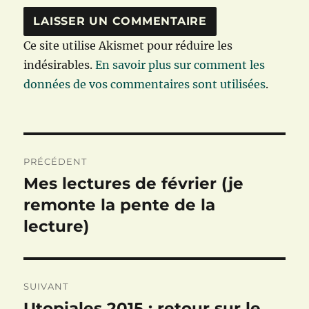
Ce site utilise Akismet pour réduire les
indésirables.
En savoir plus sur comment les
données de vos commentaires sont utilisées
.
Navigation
PRÉCÉDENT
de
Mes lectures de février (je
Publication
précédente :
remonte la pente de la
l’article
lecture)
SUIVANT
Utopiales 2015 : retour sur le
Publication