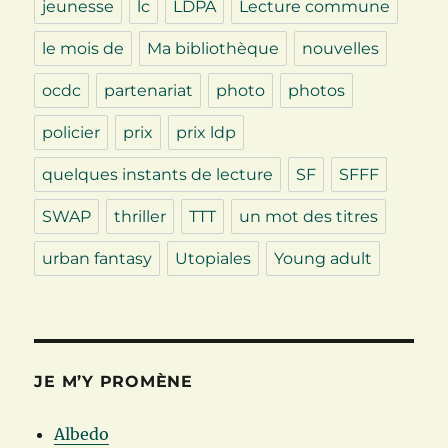
jeunesse
lc
LDPA
Lecture commune
le mois de
Ma bibliothèque
nouvelles
ocdc
partenariat
photo
photos
policier
prix
prix ldp
quelques instants de lecture
SF
SFFF
SWAP
thriller
TTT
un mot des titres
urban fantasy
Utopiales
Young adult
JE M’Y PROMÈNE
Albedo