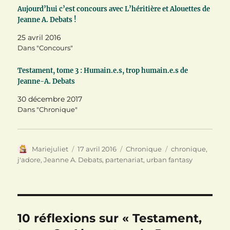
v
u
o
Aujourd’hui c’est concours avec L’héritière et Alouettes de
r
v
u
e
r
v
Jeanne A. Debats !
d
e
r
a
d
e
n
a
d
25 avril 2016
s
n
a
Dans "Concours"
u
s
n
n
u
s
e
n
u
n
e
n
Testament, tome 3 : Humain.e.s, trop humain.e.s de
o
n
e
Jeanne-A. Debats
u
o
n
v
u
o
e
v
u
30 décembre 2017
l
e
v
Dans "Chronique"
l
l
e
e
l
l
f
e
l
e
f
e
n
e
f
ê
n
e
Auteur
Publié
Catégories
Étiquettes
Mariejuliet
17 avril 2016
Chronique
chronique
,
t
ê
n
r
t
ê
le
j'adore
,
Jeanne A. Debats
,
partenariat
,
urban fantasy
e
r
t
)
e
r
)
e
)
10 réflexions sur « Testament,