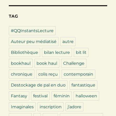
TAG
#QQInstantsLecture
Auteur peu médiatisé
autre
Bibliothèque
bilan lecture
bit lit
bookhaul
book haul
Challenge
chronique
colis reçu
contemporain
Destockage de pal en duo
fantastique
Fantasy
festival
féminin
halloween
Imaginales
inscription
j'adore