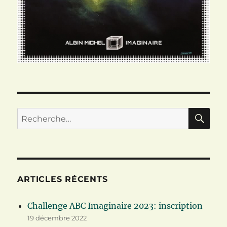
RE
Recherche
pour :
ARTICLES RÉCENTS
Challenge ABC Imaginaire 2023: inscription
19 décembre 2022