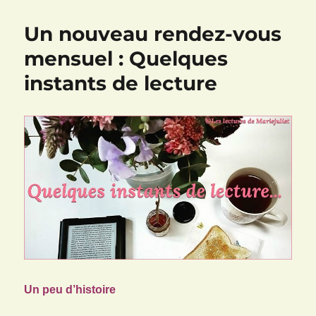
:
un
Un nouveau rendez-vous
nouveau
rendez-
mensuel : Quelques
vous
instants de lecture
mensuel
:
Quelques
instants
de
lecture
#QQInstantsLecture
Un peu d’histoire