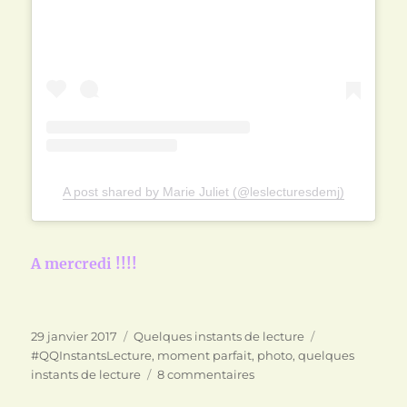
A post shared by Marie Juliet (@leslecturesdemj)
A mercredi !!!!
Publié
Catégories
Étiquettes
29 janvier 2017
Quelques instants de lecture
le
#QQInstantsLecture
,
moment parfait
,
photo
,
quelques
sur
instants de lecture
8 commentaires
Rappel