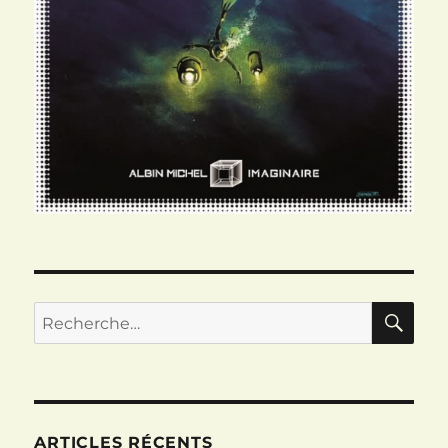
RE
Recherche
pour :
ARTICLES RÉCENTS