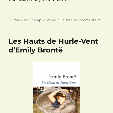
Publié
Catégories
Étiquettes
sur
30 mai 2012
Swap
SWAP
Laisser un commentaire
le
Swap
spécial
vacanc
Les Hauts de Hurle-Vent
2
d’Emily Brontë