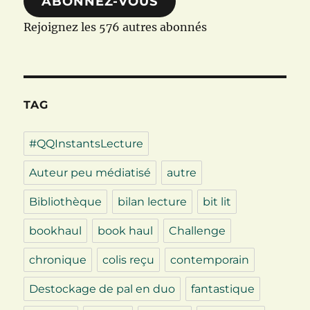
ABONNEZ-VOUS
Rejoignez les 576 autres abonnés
TAG
#QQInstantsLecture
Auteur peu médiatisé
autre
Bibliothèque
bilan lecture
bit lit
bookhaul
book haul
Challenge
chronique
colis reçu
contemporain
Destockage de pal en duo
fantastique