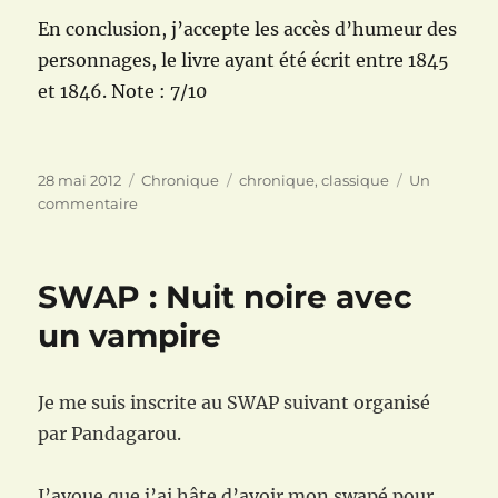
En conclusion, j’accepte les accès d’humeur des
personnages, le livre ayant été écrit entre 1845
et 1846. Note : 7/10
Publié
Catégories
Étiquettes
28 mai 2012
Chronique
chronique
,
classique
Un
le
sur
commentaire
Les
Hauts
de
SWAP : Nuit noire avec
Hurle-
Vent
un vampire
d’Emily
Brontë
Je me suis inscrite au SWAP suivant organisé
par Pandagarou.
J’avoue que j’ai hâte d’avoir mon swapé pour