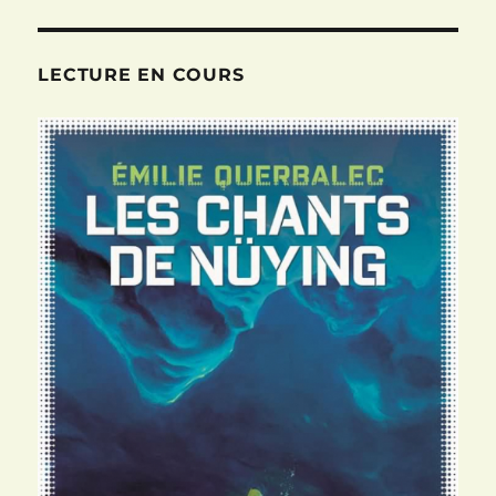
PRÉ
SUIV
publications
CÉD
ANT
ENT
E
LECTURE EN COURS
E