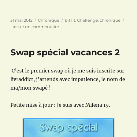
Publié
Catégories
Étiquettes
31 mai 2012
Chronique
bit lit
,
Challenge
,
chronique
le
sur
Laisser un commentaire
Fièvre
noire
(les
Swap spécial vacances 2
chroniques
de
Mac
C’est le premier swap où je me suis inscrite sur
Kayla
Lane
livraddict, j’attends avec impatience, le nom de
1)
ma/mon swapé !
de
Karen
Marie
Petite mise à jour : Je suis avec Milena 19.
Moning