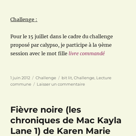
Challenge :
Pour le 15 juillet dans le cadre du challenge
proposé par calypso, je participe à la 9ème
session avec le mot fille
livre commandé
Publié
Catégories
Étiquettes
1 juin 2012
Challenge
bit lit
,
Challenge
,
Lecture
le
sur
commune
Laisser un commentaire
Projet
en
cours
Fièvre noire (les
chroniques de Mac Kayla
Lane 1) de Karen Marie