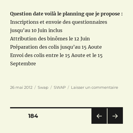
Question date voilà le planning que je propose :
Inscriptions et envoie des questionnaires
jusqu’au 10 Juin inclus
Attribution des binômes le 12 Juin
Préparation des colis jusqu’au 15 Aoute
Envoi des colis entre le 15 Aoute et le 15
Septembre
Publié
Catégories
Étiquettes
sur
26 mai 2012
Swap
SWAP
Laisser un commentaire
le
SWAP
:
Nuit
noire
Pagination
PAGE
184
avec
un
PAG
PAG
des
vampir
E
E