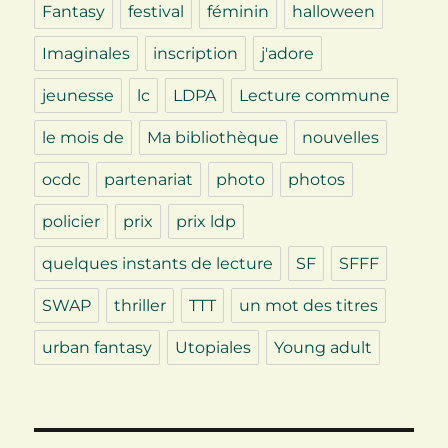
Fantasy
festival
féminin
halloween
Imaginales
inscription
j'adore
jeunesse
lc
LDPA
Lecture commune
le mois de
Ma bibliothèque
nouvelles
ocdc
partenariat
photo
photos
policier
prix
prix ldp
quelques instants de lecture
SF
SFFF
SWAP
thriller
TTT
un mot des titres
urban fantasy
Utopiales
Young adult